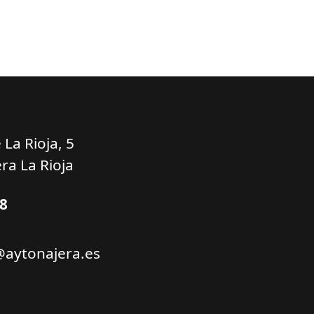
La Rioja, 5
ra La Rioja
38
@aytonajera.es