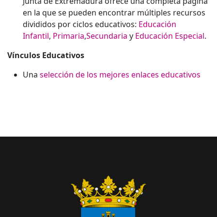
Junta de Extremadura ofrece una completa página
en la que se pueden encontrar múltiples recursos
divididos por ciclos educativos:
Educación
Infantil
,
Primaria
,
Secundaria
y
Educación Especial
.
Vínculos Educativos
Una
selección de los mejores enlaces educativos